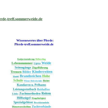
Wissenswertes über Pferde:
Pferde‑treff.sommerweide.de
Kaufpreisminderung
Hufbeschlag
Weide
Lebensnummer
Lipica
Seitengänge
Zügelführung
Kinderreiten
Trensen
Bilder
Brandzeichen
Hohe
Handel
Schule
Bücher
Wiener Hofreitschule
Kandaren u. Pelhams
Leistungsstutbuch
Reithalfter
Zuchtmethoden
Reiten
Links
Hilfszügel
Mangelhaftigkeit
Spezialgebisse
Beweislastumkehr
Zuchtverbände
Dienstvorschriften